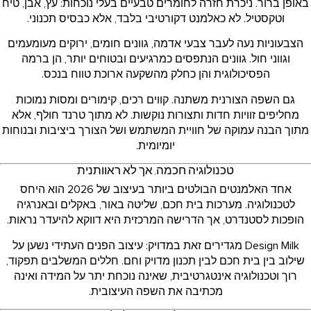
באופן ברור. ניכרת חזרה לחומרים טבעיים בעלי נוכחות: עץ, אבן, טיח
וטקסטיל. לא כאלמנט דקורטיבי בלבד, אלא כבסיס תכנוני.
הצבעוניות נעה לעבר צבעי אדמה, גוונים חומים, ירוקים מעומעמים
וגווני חול. גוונים הנתפסים כמרגיעים ובטוחים יותר, הן ברמה
הפסיכולוגית והן כחלק מהשקעה ארוכת טווח בנכס.
גם השפה הצורנית משתנה. קווים רכים, קימורים ומסות נמוכות
מחליפים זוויות חדות ותצורות נוקשות. לא מתוך טרנד חולף, אלא
מתוך הבנה עמוקה של חוויית המשתמש ושל הצורך ביציבות ובנוחות
יומיומית.
טכנולוגיה חכמה, אך לא ראוותנית
אחד האלמנטים הבולטים ביותר בעיצוב של 2026 הוא היחס
לטכנולוגיה. מערכות בית חכם, שליטה באור, באקלים ובאנרגיה
הופכות לסטנדרט, אך הדרישה המרכזית היא דווקא להיעדר נראות.
Design Milk מגדירים זאת במדויק: עיצוב הפנים העתידי נשען על
שילוב בין בית חכם לבין תכנון מדויק וחם. חללים המשלבים תפקוד,
רוך וטכנולוגיה אינטגרטיבית, שאינה נוכחת יתר על המידה ואינה
מכתיבה את השפה העיצובית.