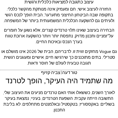
עיצוב כתגובה למציאות כלכלית ורגשית
החזרה לעיצוב אישי, חם ומעמיק אינה מנותקת מהקשר כלכלי.
בתקופה שבה הביטחון החיצוני מתערער, הבית הופך לנכס רגשי
ולעיתים גם להשקעה הכלכלית המשמעותית ביותר של המשפחה.
הבחירה בעיצוב שאינו תלוי טרנדים קצרים, אלא נשען על חומרים
על־זמניים ותכנון מדויק, נתפסת יותר ויותר כהשקעה ארוכת טווח
בערך הנכס ובאיכות החיים.
גם Vogue מחזקים זווית זו. לדבריהם, הבית של 2026 אינו מושלם או
סטרילי. בתים מתוכננים כך שירגישו חיים, אישיים ומעוגנים רגשית.
תגובה טבעית לעולם של חוסר ודאות.
טור דעה | צביה קזיוף
מה שתמיד היה העיקר, הופך לטרנד
לאורך השנים, כששאלו אותי האם טרנדים מניעים את העיצוב שלי,
התשובה הייתה עקבית. השפעת הטרנדים, בעיניי, נמצאת בעיקר
בשוליים: באקססוריז, בטקסטיל ובאלמנטים מתחלפים. לא בליבת
התכנון.